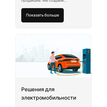
продакшна. Мы создаём
промышленные системы
транскодинга, которые работают с
Показать больше
HLS, LL-HLS, CMAF, DASH, ABR-
лестницами, IMF-пакетами и
ProRes-мезонинами, а также
принимают мастер-копии любого
размера — от коротких клипов до
многотерабайтных студийных
ассетов.
Решения для
электромобильности