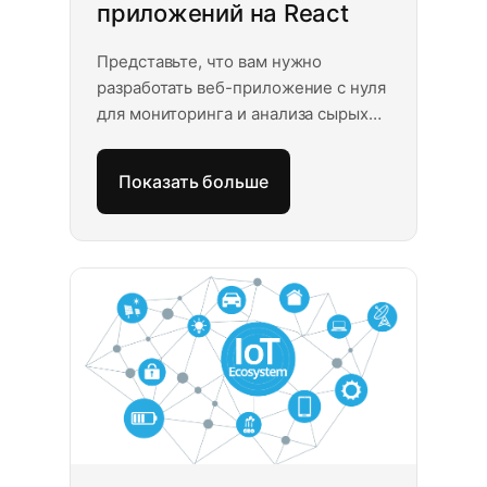
приложений на React
Представьте, что вам нужно
разработать веб-приложение с нуля
для мониторинга и анализа сырых
данных. Например, вы владеете
средним интернет-магазином. Вас
Показать больше
не устраивают существующие
решения для аналитики данных, и
вы хотите самостоятельно
управлять компонентами вашей
панели администратора. Также для
вас очень важно работать с сырыми
данными и создавать аналитические
графики самостоятельно.