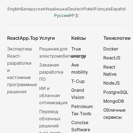
English
Беларуская
Українська
Deutsch
Polski
Français
Español
Русский
中文
ReactApp.Top
Услуги
Кейсы
Технологии
Экспертиза
Решения для
True
Docker
React-
электромобильности
energy
ReactJS
разработки
Заказная
Ave
React
и
разработка
mobility
Native
кастомные
ПО
T-Cup
NodeJS
программные
ИИ и
Grand
решения
PostgreSQL
облачная
Vision
MongoDB
оптимизация
Petroleum
Облачные
Перевод
Tax Tools
сервисы
облачных
Concise
решений
Software
в on-prem