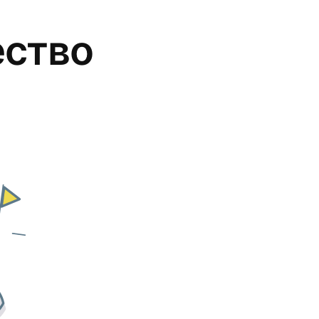
ество