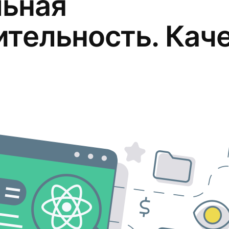
ьная
тельность. Кач