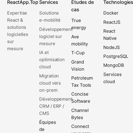
ReactApp.Top
Services
Études de
Technologie
cas
Expertise
Solutions
Docker
React &
e-mobilité
True
ReactJS
solutions
energy
Développement
React
logicielles
logiciel sur
Ave
Native
sur
mesure
mobility
NodeJS
mesure
IA et
T-Cup
PostgreSQL
optimisation
Grand
MongoDB
cloud
Vision
Services
Migration
Petroleum
cloud
cloud vers
Tax Tools
on-prem
Concise
Développement
Software
CRM / ERP /
Channel
CMS
Bytes
Équipes
Connect
de