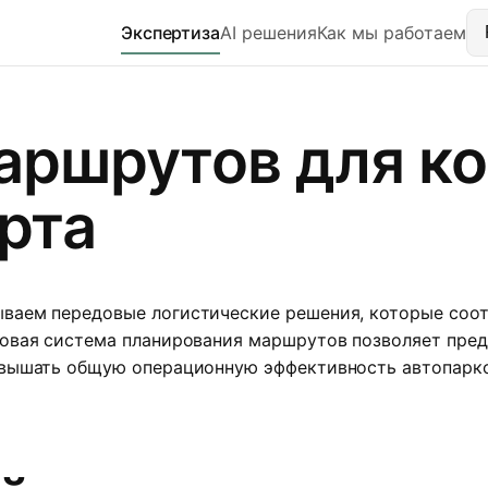
Экспертиза
AI решения
Как мы работаем
аршрутов для к
рта
ываем передовые логистические решения, которые соо
довая система планирования маршрутов позволяет пре
овышать общую операционную эффективность автопарко